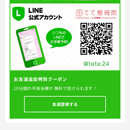
ー
ジ
送
り
お友達追加特別クーポン
10分間の手技治療が
無料で受けられます！
友達登録する