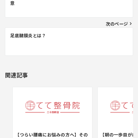
稿
意
ナ
ビ
次のページ
ゲ
足底腱膜炎とは？
ー
シ
ョ
関連記事
ン
【つらい腰痛にお悩みの方へ】その
【朝の一歩目が痛