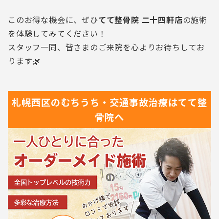
このお得な機会に、ぜひ
てて整骨院 二十四軒店
の施術
を体験してみてください！
スタッフ一同、皆さまのご来院を心よりお待ちしてお
ります🌿
札幌西区の
むちうち・交通事故治療は
てて整
骨院へ