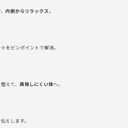
で、
内側からリラックス
。
ントをピンポイントで解消。
を整えて、
再発しにくい体
へ。
お伝えします。