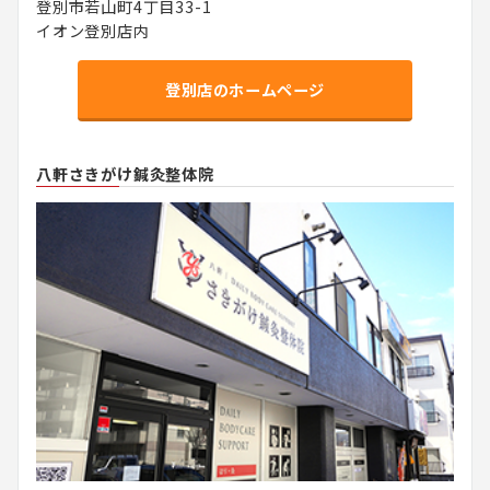
登別市若山町4丁目33-1
イオン登別店内
登別店のホームページ
八軒さきがけ鍼灸整体院