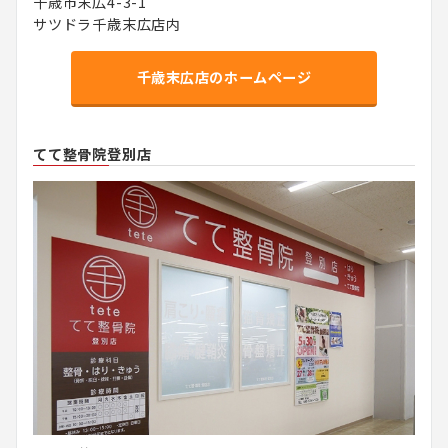
千歳市末広4-3-1
サツドラ千歳末広店内
千歳末広店のホームページ
てて整骨院登別店