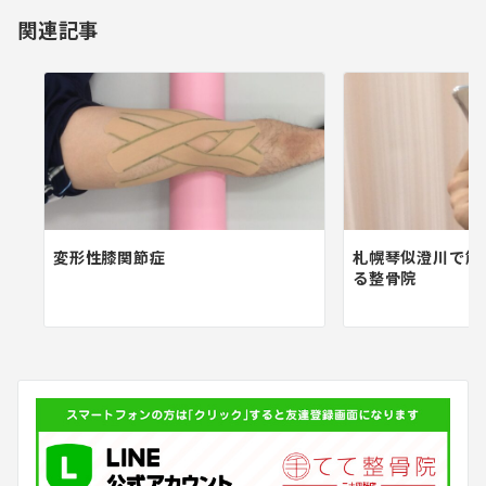
ョ
関連記事
ン
変形性膝関節症
札幌琴似澄川で筋
る整骨院