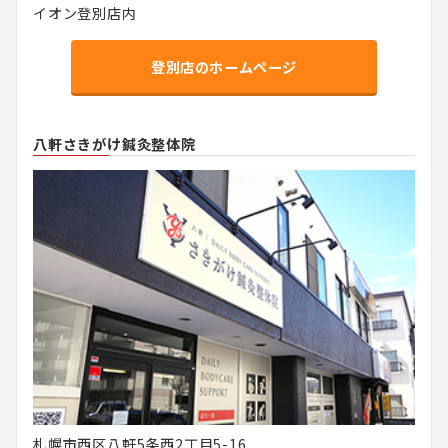
イオン登別店内
登別店のホームページ
八軒さきがけ鍼灸整体院
札幌市西区八軒5条西2丁目5-16