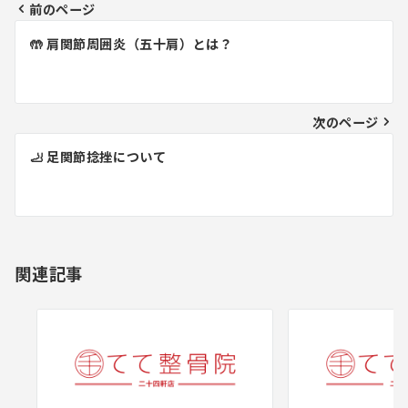
前のページ
投
🤲 肩関節周囲炎（五十肩）とは？
稿
ナ
ビ
次のページ
ゲ
🦶 足関節捻挫について
ー
シ
ョ
関連記事
ン