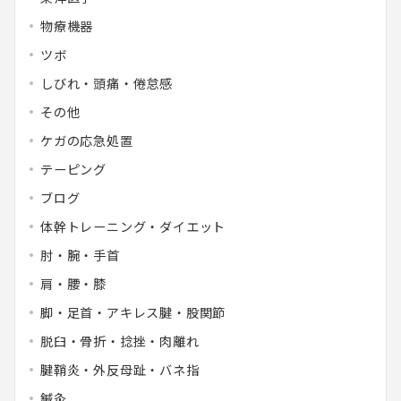
物療機器
ツボ
しびれ・頭痛・倦怠感
その他
ケガの応急処置
テーピング
ブログ
体幹トレーニング・ダイエット
肘・腕・手首
肩・腰・膝
脚・足首・アキレス腱・股関節
脱臼・骨折・捻挫・肉離れ
腱鞘炎・外反母趾・バネ指
鍼灸