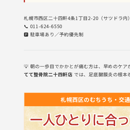
札幌市西区二十四軒4条1丁目2-20（サツドラ内
📞 011-624-6550
🅿️ 駐車場あり／予約優先制
💡 朝の一歩目でかかとが痛む方は、早めのケア
てて整骨院二十四軒店
では、足底腱膜炎の根本
札幌西区の
むちうち・交