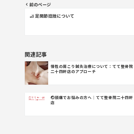
前のページ
投
🦶 足関節捻挫について
稿
ナ
ビ
ゲ
関連記事
ー
慢性の肩こり鍼灸治療について：てて整骨院
二十四軒店のアプローチ
シ
ョ
ン
🤕頭痛でお悩みの方へ｜てて整骨院二十四軒
店