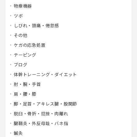
物療機器
ツボ
しびれ・頭痛・倦怠感
その他
ケガの応急処置
テーピング
ブログ
体幹トレーニング・ダイエット
肘・腕・手首
肩・腰・膝
脚・足首・アキレス腱・股関節
脱臼・骨折・捻挫・肉離れ
腱鞘炎・外反母趾・バネ指
鍼灸