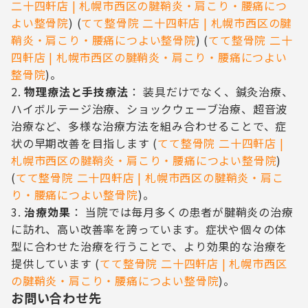
二十四軒店 | 札幌市西区の腱鞘炎・肩こり・腰痛につ
よい整骨院
)
(
てて整骨院 二十四軒店 | 札幌市西区の腱
鞘炎・肩こり・腰痛につよい整骨院
)
(
てて整骨院 二十
四軒店 | 札幌市西区の腱鞘炎・肩こり・腰痛につよい
整骨院
)
​。
物理療法と手技療法
： 装具だけでなく、鍼灸治療、
ハイボルテージ治療、ショックウェーブ治療、超音波
治療など、多様な治療方法を組み合わせることで、症
状の早期改善を目指します​
(
てて整骨院 二十四軒店 |
札幌市西区の腱鞘炎・肩こり・腰痛につよい整骨院
)
(
てて整骨院 二十四軒店 | 札幌市西区の腱鞘炎・肩こ
り・腰痛につよい整骨院
)
​。
治療効果
： 当院では毎月多くの患者が腱鞘炎の治療
に訪れ、高い改善率を誇っています。症状や個々の体
型に合わせた治療を行うことで、より効果的な治療を
提供しています​
(
てて整骨院 二十四軒店 | 札幌市西区
の腱鞘炎・肩こり・腰痛につよい整骨院
)
​。
お問い合わせ先