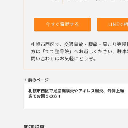
今すぐ電話する
LINEで
札幌市西区で、交通事故・腰痛・肩こり等慢
方は「てて整骨院」へお越しください。駐車
問い合わせはお気軽にどうぞ。
前のページ
投
札幌市西区で足底腱膜炎やアキレス腱炎、外側上顆
稿
炎でお困りの方!!
ナ
ビ
ゲ
関連記事