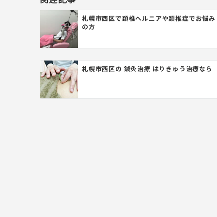
ー
札幌市西区で頚椎ヘルニアや頚椎症でお悩み
の方
シ
ョ
ン
札幌市西区の 鍼灸治療 はりきゅう治療なら