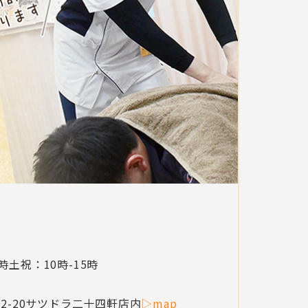
1時
土祝：10時-15時
-20
サツドラ二十四軒店内
▷map