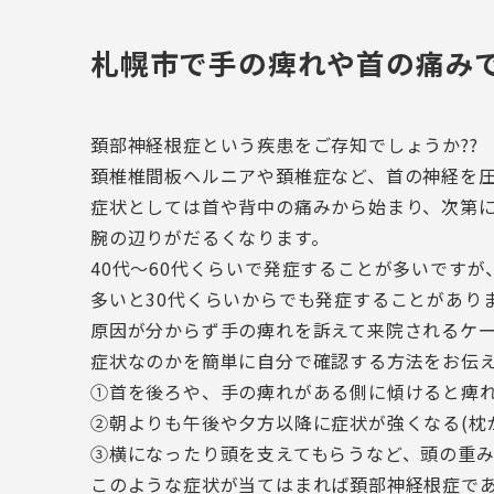
札幌市で手の痺れや首の痛み
頚部神経根症という疾患をご存知でしょうか??
頚椎椎間板ヘルニアや頚椎症など、首の神経を
症状としては首や背中の痛みから始まり、次第
腕の辺りがだるくなります。
40代～60代くらいで発症することが多いです
多いと30代くらいからでも発症することがあり
原因が分からず手の痺れを訴えて来院されるケ
症状なのかを簡単に自分で確認する方法をお伝
①首を後ろや、手の痺れがある側に傾けると痺
②朝よりも午後や夕方以降に症状が強くなる(枕
③横になったり頭を支えてもらうなど、頭の重
このような症状が当てはまれば頚部神経根症で